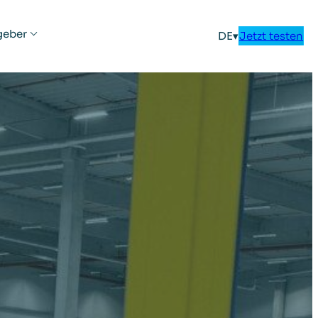
geber
DE
▾
Jetzt testen