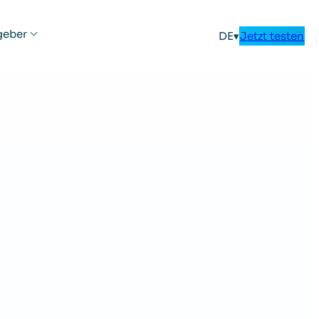
geber
DE
▾
Jetzt testen