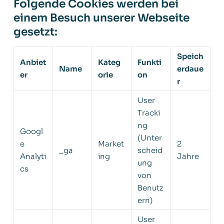
Folgende Cookies werden bei
einem Besuch unserer Webseite
gesetzt:
Speich
Anbiet
Kateg
Funkti
Name
erdaue
er
orie
on
r
User
Tracki
ng
Googl
(Unter
e
Market
2
_ga
scheid
Analyti
ing
Jahre
ung
cs
von
Benutz
ern)
User