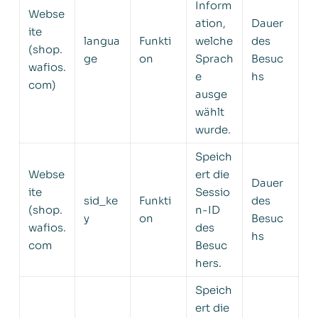
Inform
Webse
ation,
Dauer
ite
langua
Funkti
welche
des
(shop.
ge
on
Sprach
Besuc
wafios.
e
hs
com)
ausge
wählt
wurde.
Speich
Webse
ert die
Dauer
ite
Sessio
sid_ke
Funkti
des
(shop.
n-ID
y
on
Besuc
wafios.
des
hs
com
Besuc
hers.
Speich
ert die