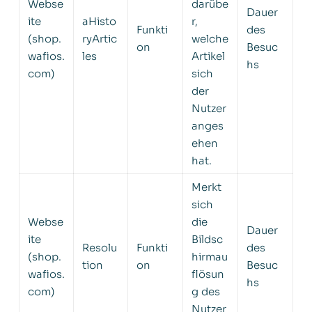
Webse
darübe
Dauer
ite
aHisto
r,
Funkti
des
(shop.
ryArtic
welche
on
Besuc
wafios.
les
Artikel
hs
com)
sich
der
Nutzer
anges
ehen
hat.
Merkt
sich
Webse
die
Dauer
ite
Bildsc
Resolu
Funkti
des
(shop.
hirmau
tion
on
Besuc
wafios.
flösun
hs
com)
g des
Nutzer