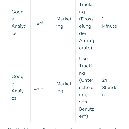
Tracki
Googl
ng
e
Market
(Dross
1
_gat
Analyti
ing
elung
Minute
cs
der
Anfrag
erate)
User
Tracki
ng
Googl
(Unter
24
e
Market
_gid
scheid
Stunde
Analyti
ing
ung
n
cs
von
Benutz
ern)