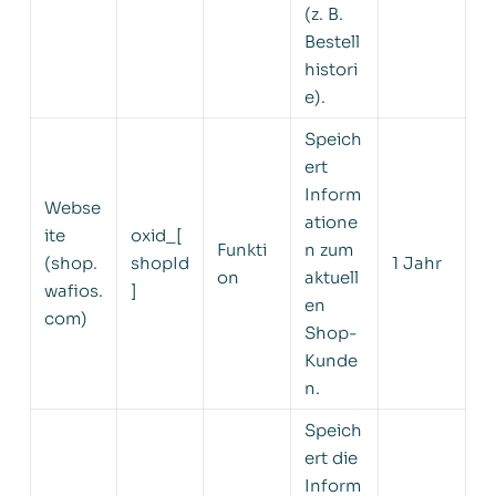
(z. B.
Bestell
histori
e).
Speich
ert
Inform
Webse
atione
ite
oxid_[
Funkti
n zum
(shop.
shopId
1 Jahr
on
aktuell
wafios.
]
en
com)
Shop-
Kunde
n.
Speich
ert die
Inform