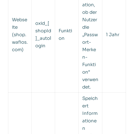
ation,
ob der
Webse
Nutzer
oxid_[
ite
die
shopId
Funkti
(shop.
„Passw
1 Jahr
]_autol
on
wafios.
ort-
ogin
com)
Merke
n-
Funkti
on“
verwen
det.
Speich
ert
Inform
atione
n