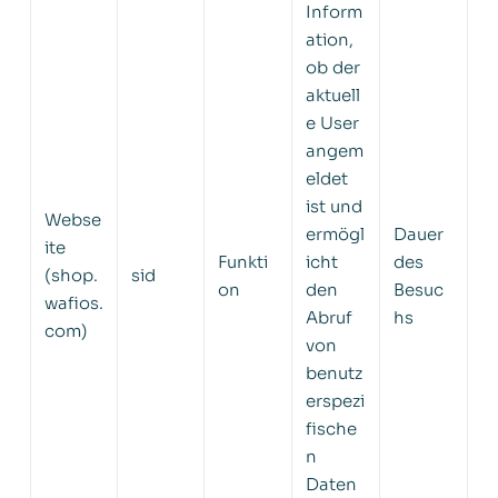
Inform
ation,
ob der
aktuell
e User
angem
eldet
ist und
Webse
ermögl
Dauer
ite
Funkti
icht
des
(shop.
sid
on
den
Besuc
wafios.
Abruf
hs
com)
von
benutz
erspezi
fische
n
Daten